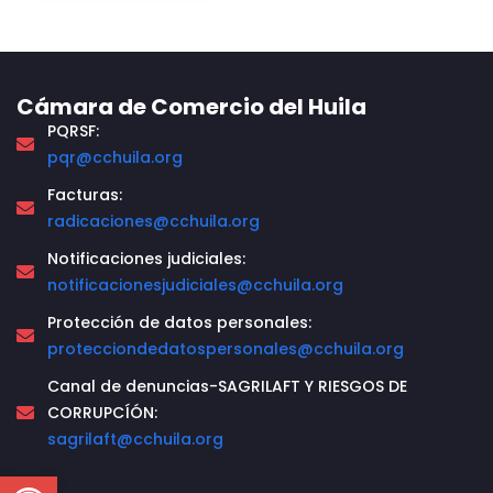
Cámara de Comercio del Huila
PQRSF:
pqr@cchuila.org
Facturas:
radicaciones@cchuila.org
Notificaciones judiciales:
notificacionesjudiciales@cchuila.org
Protección de datos personales:
protecciondedatospersonales@cchuila.org
Canal de denuncias-SAGRILAFT Y RIESGOS DE
CORRUPCÍÓN:
sagrilaft@cchuila.org
Open toolbar