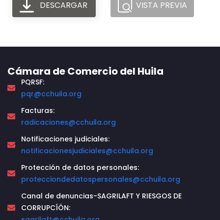
DESCARGAR
VISTA PREVIA
Cámara de Comercio del Huila
PQRSF:
pqr@cchuila.org
Facturas:
radicaciones@cchuila.org
Notificaciones judiciales:
notificacionesjudiciales@cchuila.org
Protección de datos personales:
protecciondedatospersonales@cchuila.org
Canal de denuncias-SAGRILAFT Y RIESGOS DE
CORRUPCÍÓN:
sagrilaft@cchuila.org