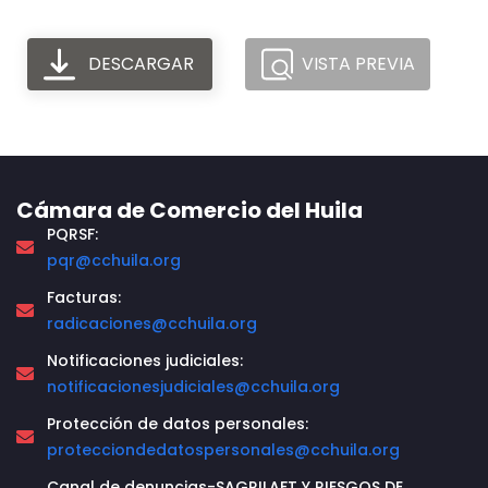
DESCARGAR
VISTA PREVIA
Cámara de Comercio del Huila
PQRSF:
pqr@cchuila.org
Facturas:
radicaciones@cchuila.org
Notificaciones judiciales:
notificacionesjudiciales@cchuila.org
Protección de datos personales:
protecciondedatospersonales@cchuila.org
Canal de denuncias-SAGRILAFT Y RIESGOS DE