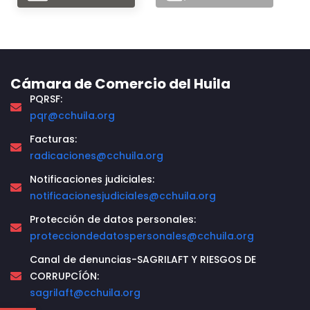
Cámara de Comercio del Huila
PQRSF:
pqr@cchuila.org
Facturas:
radicaciones@cchuila.org
Notificaciones judiciales:
notificacionesjudiciales@cchuila.org
Protección de datos personales:
protecciondedatospersonales@cchuila.org
Canal de denuncias-SAGRILAFT Y RIESGOS DE
CORRUPCÍÓN:
sagrilaft@cchuila.org