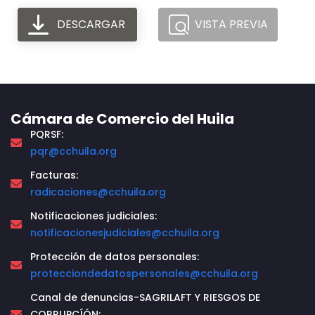
DESCARGAR
VISTA PREVIA
Cámara de Comercio del Huila
PQRSF:
pqr@cchuila.org
Facturas:
radicaciones@cchuila.org
Notificaciones judiciales:
notificacionesjudiciales@cchuila.org
Protección de datos personales:
protecciondedatospersonales@cchuila.org
Canal de denuncias-SAGRILAFT Y RIESGOS DE
CORRUPCÍÓN: