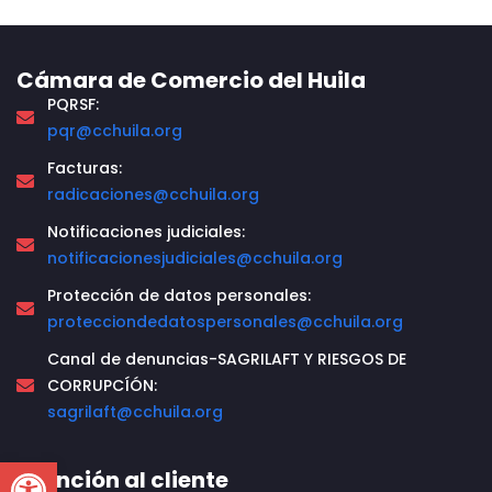
Cámara de Comercio del Huila
PQRSF:
pqr@cchuila.org
Facturas:
radicaciones@cchuila.org
Notificaciones judiciales:
notificacionesjudiciales@cchuila.org
Protección de datos personales:
protecciondedatospersonales@cchuila.org
Canal de denuncias-SAGRILAFT Y RIESGOS DE
CORRUPCÍÓN:
sagrilaft@cchuila.org
Open toolbar
Atención al cliente