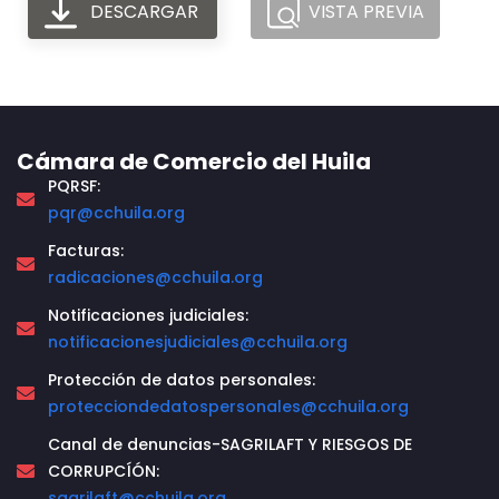
DESCARGAR
VISTA PREVIA
Cámara de Comercio del Huila
PQRSF:
pqr@cchuila.org
Facturas:
radicaciones@cchuila.org
Notificaciones judiciales:
notificacionesjudiciales@cchuila.org
Protección de datos personales:
protecciondedatospersonales@cchuila.org
Canal de denuncias-SAGRILAFT Y RIESGOS DE
CORRUPCÍÓN:
sagrilaft@cchuila.org