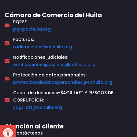
Cámara de Comercio del Huila
PQRSF:
pqr@cchuila.org
Facturas:
radicaciones@cchuila.org
Notificaciones judiciales:
notificacionesjudiciales@cchuila.org
Protección de datos personales:
protecciondedatospersonales@cchuila.org
Canal de denuncias-SAGRILAFT Y RIESGOS DE
CORRUPCÍÓN:
sagrilaft@cchuila.org
Open toolbar
Atención al cliente
Contáctenos