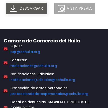
DESCARGAR
VISTA PREVIA
Cámara de Comercio del Huila
PQRSF:
pqr@cchuila.org
Facturas:
radicaciones@cchuila.org
Notificaciones judiciales:
notificacionesjudiciales@cchuila.org
Protección de datos personales:
protecciondedatospersonales@cchuila.org
Canal de denuncias-SAGRILAFT Y RIESGOS DE
CORRUPCÍÓN: