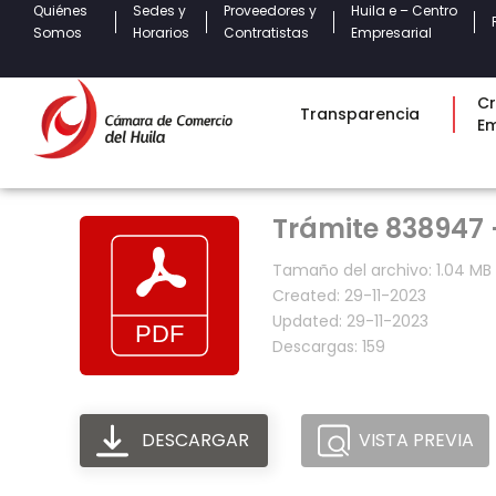
Quiénes
Sedes y
Proveedores y
Huila e – Centro
Somos
Horarios
Contratistas
Empresarial
Cr
Transparencia
E
Trámite 838947 -
Tamaño del archivo: 1.04 MB
Created: 29-11-2023
Updated: 29-11-2023
Descargas: 159
DESCARGAR
VISTA PREVIA