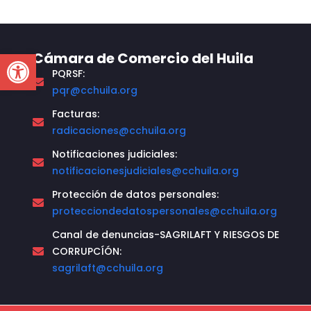
Open toolbar
Cámara de Comercio del Huila
PQRSF:
pqr@cchuila.org
Facturas:
radicaciones@cchuila.org
Notificaciones judiciales:
notificacionesjudiciales@cchuila.org
Protección de datos personales:
protecciondedatospersonales@cchuila.org
Canal de denuncias-SAGRILAFT Y RIESGOS DE
CORRUPCÍÓN:
sagrilaft@cchuila.org