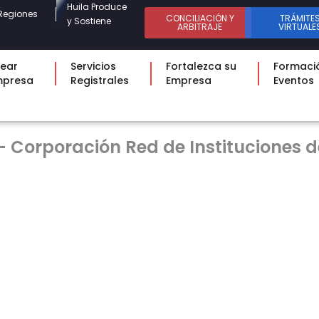
Huila Produce
Regiones
CONCILIACIÓN Y
TRÁMITE
y Sostiene
ARBITRAJE
VIRTUALE
ear
Servicios
Fortalezca su
Formaci
mpresa
Registrales
Empresa
Eventos
 Corporación Red de Instituciones d