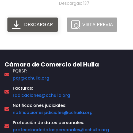
Descargas: 137
DESCARGAR
VISTA PREVIA
Cámara de Comercio del Huila
PQRSF:
pqr@cchuila.org
Facturas:
radicaciones@cchuila.org
Notificaciones judiciales:
notificacionesjudiciales@cchuila.org
Protección de datos personales:
protecciondedatospersonales@cchuila.org