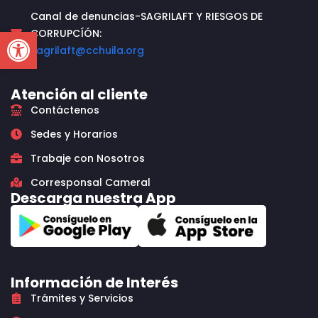
Canal de denuncias-SAGRILAFT Y RIESGOS DE
Open toolbar
CORRUPCÍÓN:
sagrilaft@cchuila.org
Atención al cliente
Contáctenos
Sedes y Horarios
Trabaje con Nosotros
Corresponsal Cameral
Descarga nuestra App
Información de Interés
Trámites y Servicios