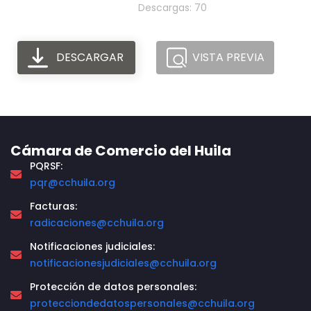
Descargas: 70
DESCARGAR
VISTA PREVIA
Cámara de Comercio del Huila
PQRSF:
pqr@cchuila.org
Facturas:
radicaciones@cchuila.org
Notificaciones judiciales:
notificacionesjudiciales@cchuila.org
Protección de datos personales:
protecciondedatospersonales@cchuila.org