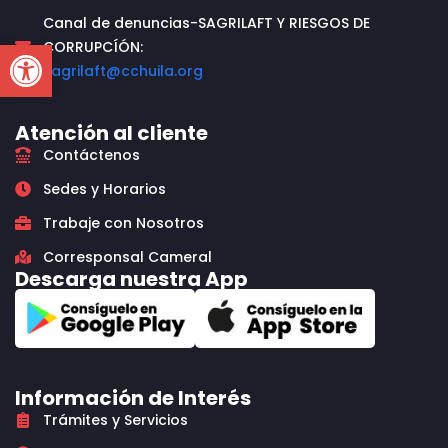
Canal de denuncias-SAGRILAFT Y RIESGOS DE
Open toolbar
CORRUPCÍÓN:
sagrilaft@cchuila.org
Atención al cliente
Contáctenos
Sedes y Horarios
Trabaje con Nosotros
Corresponsal Cameral
Descarga nuestra App
Información de Interés
Trámites y Servicios