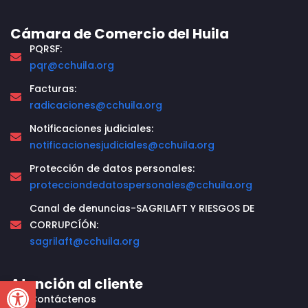
Cámara de Comercio del Huila
PQRSF:
pqr@cchuila.org
Facturas:
radicaciones@cchuila.org
Notificaciones judiciales:
notificacionesjudiciales@cchuila.org
Protección de datos personales:
protecciondedatospersonales@cchuila.org
Canal de denuncias-SAGRILAFT Y RIESGOS DE
CORRUPCÍÓN:
sagrilaft@cchuila.org
Open toolbar
Atención al cliente
Contáctenos