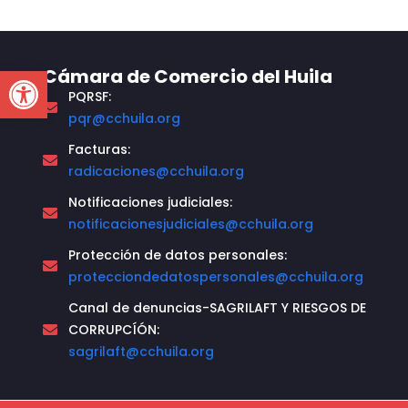
Open toolbar
Cámara de Comercio del Huila
PQRSF:
pqr@cchuila.org
Facturas:
radicaciones@cchuila.org
Notificaciones judiciales:
notificacionesjudiciales@cchuila.org
Protección de datos personales:
protecciondedatospersonales@cchuila.org
Canal de denuncias-SAGRILAFT Y RIESGOS DE
CORRUPCÍÓN:
sagrilaft@cchuila.org