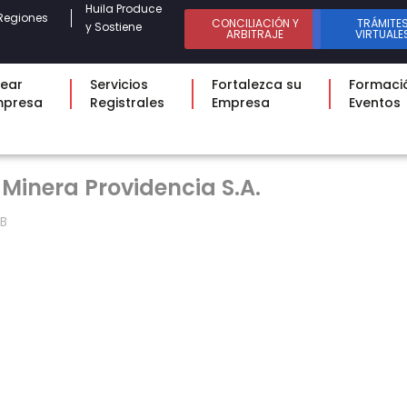
Huila Produce
Regiones
CONCILIACIÓN Y
TRÁMITE
y Sostiene
ARBITRAJE
VIRTUALE
ear
Servicios
Fortalezca su
Formaci
mpresa
Registrales
Empresa
Eventos
 Minera Providencia S.A.
KB