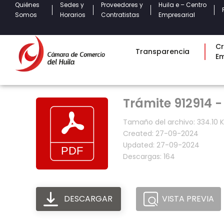
Quiénes
Sedes y
Proveedores y
Huila e – Centro
Somos
Horarios
Contratistas
Empresarial
Cr
Transparencia
E
Trámite 912914 -
Tamaño del archivo: 334.10 
Created: 27-09-2024
Updated: 27-09-2024
Descargas: 164
DESCARGAR
VISTA PREVIA