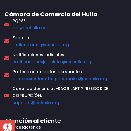
Cámara de Comercio del Huila
PQRSF:
pqr@cchuila.org
Facturas:
radicaciones@cchuila.org
Notificaciones judiciales:
notificacionesjudiciales@cchuila.org
Protección de datos personales:
protecciondedatospersonales@cchuila.org
Canal de denuncias-SAGRILAFT Y RIESGOS DE
CORRUPCÍÓN:
sagrilaft@cchuila.org
Open toolbar
Atención al cliente
Contáctenos