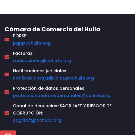
Cámara de Comercio del Huila
PQRSF:
pqr@cchuila.org
Facturas:
radicaciones@cchuila.org
Notificaciones judiciales:
notificacionesjudiciales@cchuila.org
Protección de datos personales:
protecciondedatospersonales@cchuila.org
Canal de denuncias-SAGRILAFT Y RIESGOS DE
CORRUPCÍÓN:
sagrilaft@cchuila.org
Open toolbar