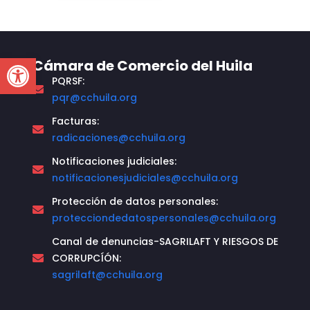
Open toolbar
Cámara de Comercio del Huila
PQRSF:
pqr@cchuila.org
Facturas:
radicaciones@cchuila.org
Notificaciones judiciales:
notificacionesjudiciales@cchuila.org
Protección de datos personales:
protecciondedatospersonales@cchuila.org
Canal de denuncias-SAGRILAFT Y RIESGOS DE
CORRUPCÍÓN:
sagrilaft@cchuila.org