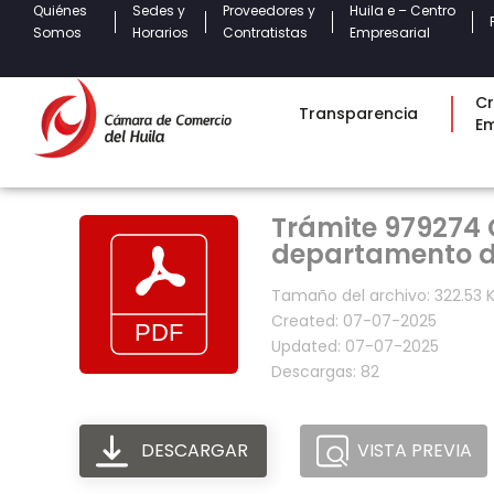
Quiénes
Sedes y
Proveedores y
Huila e – Centro
Somos
Horarios
Contratistas
Empresarial
Cr
Transparencia
E
Trámite 979274 C
departamento de
Tamaño del archivo: 322.53 
Created: 07-07-2025
Updated: 07-07-2025
Descargas: 82
DESCARGAR
VISTA PREVIA