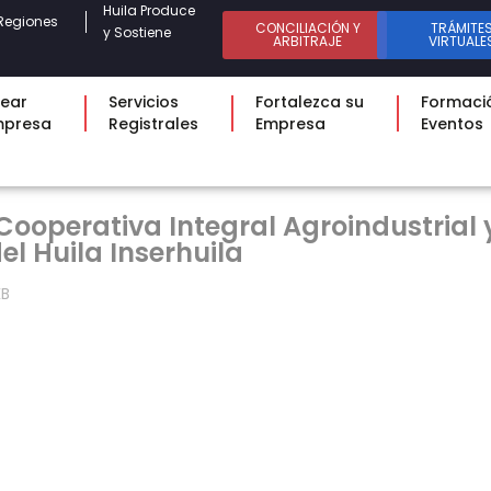
Huila Produce
Regiones
CONCILIACIÓN Y
TRÁMITE
y Sostiene
ARBITRAJE
VIRTUALE
ear
Servicios
Fortalezca su
Formaci
mpresa
Registrales
Empresa
Eventos
ooperativa Integral Agroindustrial y
l Huila Inserhuila
KB