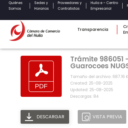
Quiénes
Sedes y
Proveedores y
Huila e – Centro
Somos
Horarios
Contratistas
Empresarial
Cr
Transparencia
E
Trámite 986051 
Guarocoes NUG
Tamaño del archivo: 687.16 
Created: 25-08-2025
Updated: 25-08-2025
Descargas: 84
DESCARGAR
VISTA PREVIA