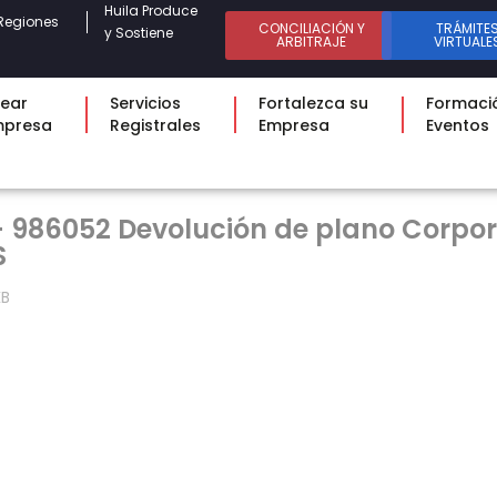
Huila Produce
Regiones
CONCILIACIÓN Y
TRÁMITE
y Sostiene
ARBITRAJE
VIRTUALE
ear
Servicios
Fortalezca su
Formaci
mpresa
Registrales
Empresa
Eventos
- 986052 Devolución de plano Corpor
S
KB