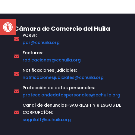
Open toolbar
Cámara de Comercio del Huila
PQRSF:
pqr@cchuila.org
Facturas:
radicaciones@cchuila.org
Notificaciones judiciales:
notificacionesjudiciales@cchuila.org
Protección de datos personales:
protecciondedatospersonales@cchuila.org
Canal de denuncias-SAGRILAFT Y RIESGOS DE
CORRUPCÍÓN:
sagrilaft@cchuila.org