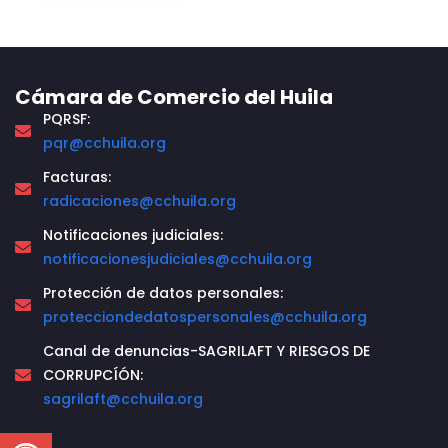
Cámara de Comercio del Huila
PQRSF:
pqr@cchuila.org
Facturas:
radicaciones@cchuila.org
Notificaciones judiciales:
notificacionesjudiciales@cchuila.org
Protección de datos personales:
protecciondedatospersonales@cchuila.org
Canal de denuncias-SAGRILAFT Y RIESGOS DE
CORRUPCÍÓN:
sagrilaft@cchuila.org
Open toolbar