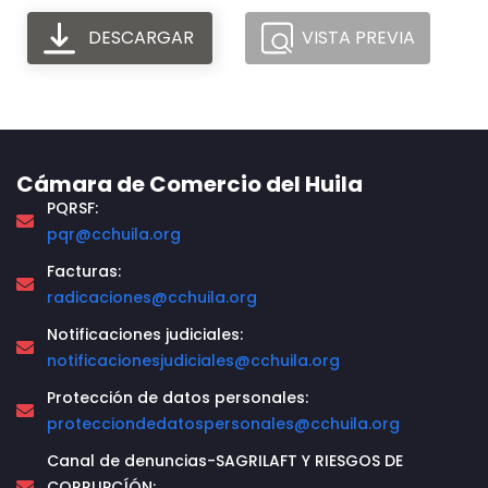
DESCARGAR
VISTA PREVIA
Cámara de Comercio del Huila
PQRSF:
pqr@cchuila.org
Facturas:
radicaciones@cchuila.org
Notificaciones judiciales:
notificacionesjudiciales@cchuila.org
Protección de datos personales:
protecciondedatospersonales@cchuila.org
Canal de denuncias-SAGRILAFT Y RIESGOS DE
CORRUPCÍÓN: