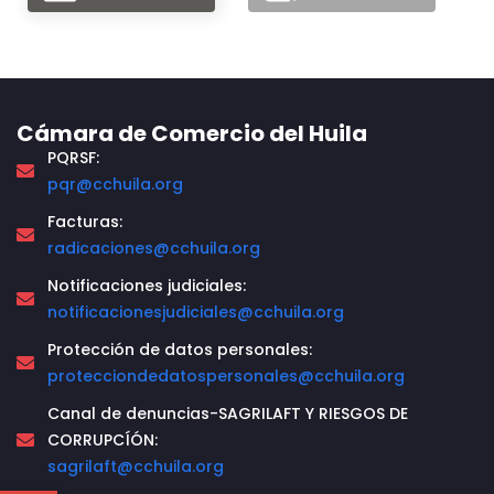
Cámara de Comercio del Huila
PQRSF:
pqr@cchuila.org
Facturas:
radicaciones@cchuila.org
Notificaciones judiciales:
notificacionesjudiciales@cchuila.org
Protección de datos personales:
protecciondedatospersonales@cchuila.org
Canal de denuncias-SAGRILAFT Y RIESGOS DE
CORRUPCÍÓN:
sagrilaft@cchuila.org