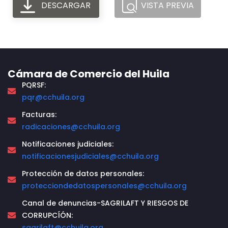
DESCARGAR
VISTA PREVIA
Cámara de Comercio del Huila
PQRSF:
pqr@cchuila.org
Facturas:
radicaciones@cchuila.org
Notificaciones judiciales:
notificacionesjudiciales@cchuila.org
Protección de datos personales:
protecciondedatospersonales@cchuila.org
Canal de denuncias-SAGRILAFT Y RIESGOS DE
CORRUPCÍÓN:
sagrilaft@cchuila.org