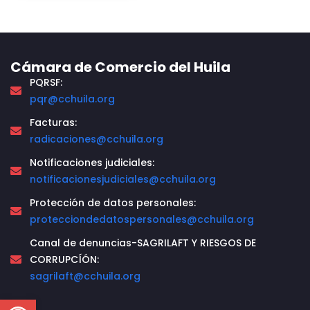
Cámara de Comercio del Huila
PQRSF:
pqr@cchuila.org
Facturas:
radicaciones@cchuila.org
Notificaciones judiciales:
notificacionesjudiciales@cchuila.org
Protección de datos personales:
protecciondedatospersonales@cchuila.org
Canal de denuncias-SAGRILAFT Y RIESGOS DE
CORRUPCÍÓN:
sagrilaft@cchuila.org
Open toolbar