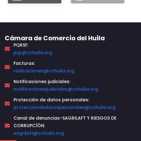
Cámara de Comercio del Huila
PQRSF:
pqr@cchuila.org
Facturas:
radicaciones@cchuila.org
Notificaciones judiciales:
notificacionesjudiciales@cchuila.org
Protección de datos personales:
protecciondedatospersonales@cchuila.org
Canal de denuncias-SAGRILAFT Y RIESGOS DE
CORRUPCÍÓN:
sagrilaft@cchuila.org