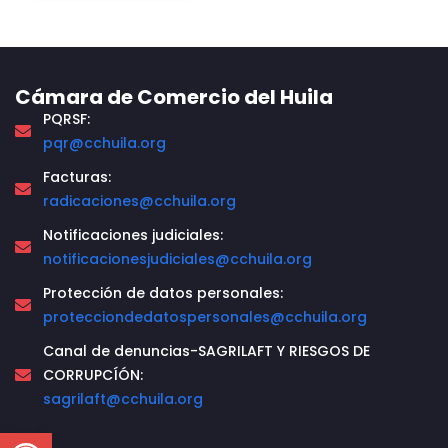
Cámara de Comercio del Huila
PQRSF:
pqr@cchuila.org
Facturas:
radicaciones@cchuila.org
Notificaciones judiciales:
notificacionesjudiciales@cchuila.org
Protección de datos personales:
protecciondedatospersonales@cchuila.org
Canal de denuncias-SAGRILAFT Y RIESGOS DE
CORRUPCÍÓN:
sagrilaft@cchuila.org
Open toolbar