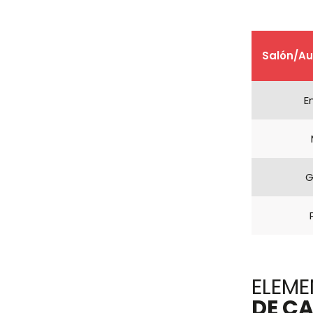
Salón/Au
E
G
ELEME
DE C