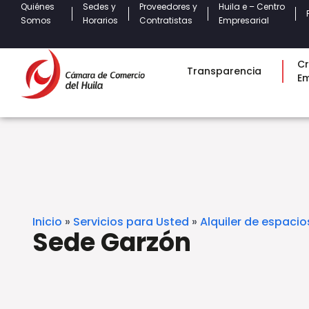
Quiénes
Sedes y
Proveedores y
Huila e – Centro
Somos
Horarios
Contratistas
Empresarial
Cr
Transparencia
E
Inicio
»
Servicios para Usted
»
Alquiler de espacio
Sede Garzón