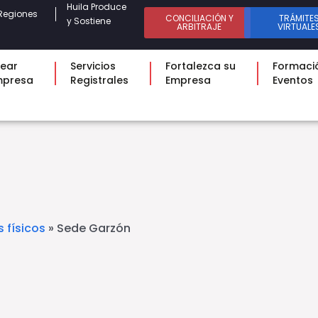
Huila Produce
Regiones
CONCILIACIÓN Y
TRÁMITE
y Sostiene
ARBITRAJE
VIRTUALE
ear
Servicios
Fortalezca su
Formaci
mpresa
Registrales
Empresa
Eventos
s físicos
»
Sede Garzón