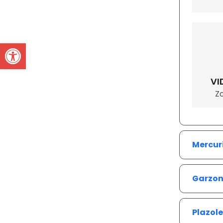
Open toolbar
VI
Z
Mercur
Garzo
Plazole