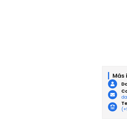
Más 
Da
Co
da
Te
(+