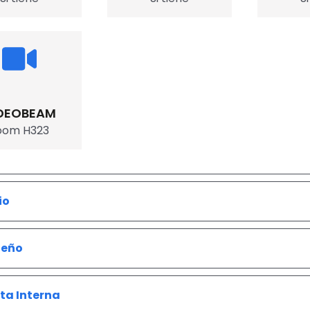
DEOBEAM
oom H323
io
neño
ta Interna