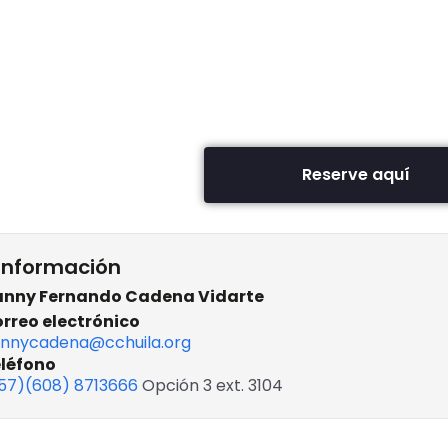
Reserve aquí
información
nny Fernando Cadena Vidarte
rreo electrónico
nnycadena@cchuila.org
léfono
57)(608) 8713666
Opción 3 ext. 3104