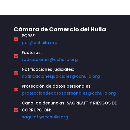
Cámara de Comercio del Huila
PQRSF:
pqr@cchuila.org
Facturas:
radicaciones@cchuila.org
Notificaciones judiciales:
notificacionesjudiciales@cchuila.org
Protección de datos personales:
protecciondedatospersonales@cchuila.org
Canal de denuncias-SAGRILAFT Y RIESGOS DE
CORRUPCÍÓN:
sagrilaft@cchuila.org