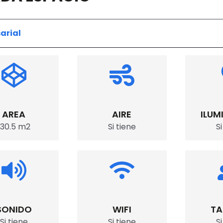
arial
AREA
AIRE
ILUM
130.5 m2
Si tiene
S
SONIDO
WIFI
TA
Si tiene
Si tiene
S