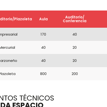
Auditorio/
ditorio/Plazoleta
Aula
Conferencia
mpresarial
170
40
Mercurial
40
20
arzoneño
40
20
Plazoleta
800
200
NTOS TÉCNICOS
ADA ESPACIO