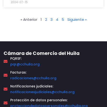
2024-07-15
« Anterior
1
2
3
4
5
Siguiente »
Cámara de Comercio del Huila
PQRSF:
pqr@cchuila.org
Facturas:
radicaciones@cchuila.org
Notificaciones judiciales:
notificacionesjudiciales@cchuila.org
Protección de datos personales:
protecciondedatospersonales@cchuila.org