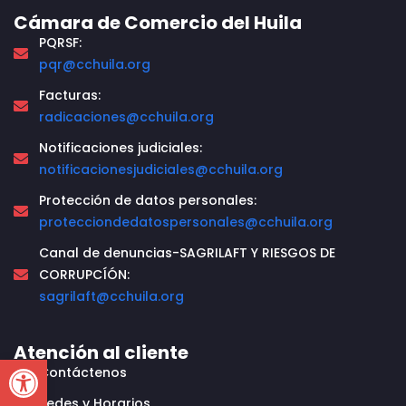
Cámara de Comercio del Huila
PQRSF:
pqr@cchuila.org
Facturas:
radicaciones@cchuila.org
Notificaciones judiciales:
notificacionesjudiciales@cchuila.org
Protección de datos personales:
protecciondedatospersonales@cchuila.org
Canal de denuncias-SAGRILAFT Y RIESGOS DE
CORRUPCÍÓN:
sagrilaft@cchuila.org
Atención al cliente
Open toolbar
Contáctenos
Sedes y Horarios