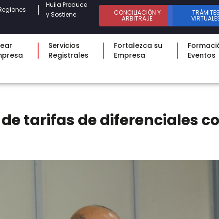
Huila Produce
Regiones
CONCILIACIÓN Y
TRÁMITE
y Sostiene
ARBITRAJE
VIRTUALE
ear
Servicios
Fortalezca su
Formaci
mpresa
Registrales
Empresa
Eventos
de tarifas de diferenciales 