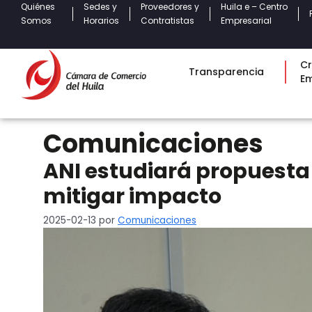
Quiénes
Sedes y
Proveedores y
Huila e – Centro
Somos
Horarios
Contratistas
Empresarial
Cr
Transparencia
E
Comunicaciones
ANI estudiará propuesta 
mitigar impacto
2025-02-13
por
Comunicaciones